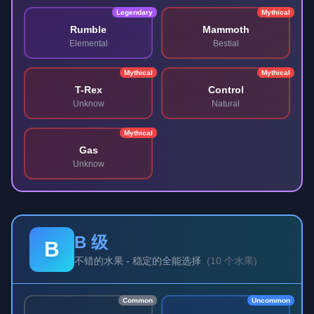
Legendary
Mythical
Rumble
Mammoth
Elemental
Bestial
Mythical
Mythical
T-Rex
Control
Unknow
Natural
Mythical
Gas
Unknow
B 级
B
不错的水果 - 稳定的全能选择
(
10 个水果
)
Common
Uncommon