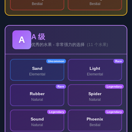
Bestial
Bestial
A 级
A
优秀的水果 - 非常强力的选择
(
11 个水果
)
Uncommon
Rare
Sand
Light
Elemental
Elemental
Rare
Legendary
Rubber
Spider
Natural
Natural
Legendary
Legendary
Sound
Phoenix
Natural
Bestial