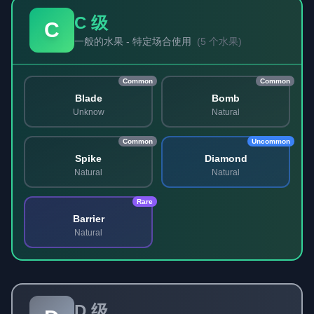
C 级
C
一般的水果 - 特定场合使用
(
5 个水果
)
Common
Common
Blade
Bomb
Unknow
Natural
Common
Uncommon
Spike
Diamond
Natural
Natural
Rare
Barrier
Natural
D 级