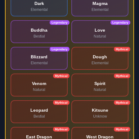
Dark
Magma
Elemental
Elemental
Legendary
Legendary
Buddha
Love
Bestial
Natural
Legendary
Mythical
Blizzard
Dough
Elemental
Elemental
Mythical
Mythical
Venom
Spirit
Natural
Natural
Mythical
Mythical
Leopard
Kitsune
Bestial
Unknow
Mythical
Mythical
East Dragon
West Dragon