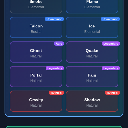
Smoke
Flame
Elemental
Elemental
Uncommon
Uncommon
Falcon
Ice
Bestial
Elemental
Rare
Legendary
Ghost
Quake
Natural
Natural
Legendary
Legendary
Portal
Pain
Natural
Natural
Mythical
Mythical
Gravity
Shadow
Natural
Natural